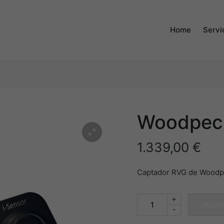
Home
Servi
Woodpec
1.339,00
€
Captador RVG de Woodpe
+
Woodpecker
Añadi
-
RVG