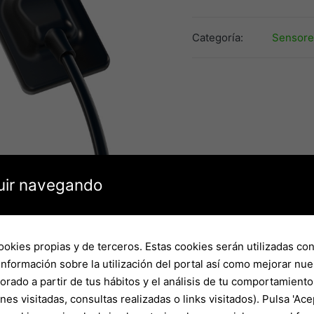
H0
cantidad
Categoría:
Sensores
uir navegando
cookies propias y de terceros. Estas cookies serán utilizadas con 
información sobre la utilización del portal así como mejorar nue
borado a partir de tus hábitos y el análisis de tu comportamient
Valoraciones (0)
es visitadas, consultas realizadas o links visitados). Pulsa 'Ace